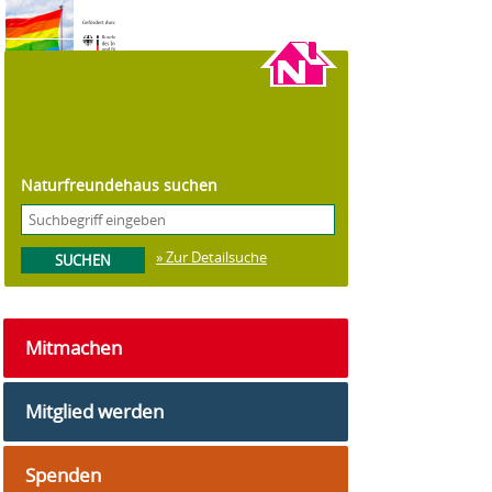
©
Ted Eytan
Lizenz:
(CC BY-SA 2.0)
Naturfreundehaus suchen
» Zur Detailsuche
Mitmachen
Mitglied werden
Spenden