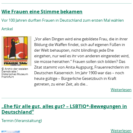
Wie Frauen eine Stimme bekamen
Vor 100 Jahren durften Frauen in Deutschland zum ersten Mal wählen
Artikel
„Vor allen Dingen wird eine gebildete Frau, die in ihrer
Bildung die Waffen findet, sich auf eigenen Füßen in
der Welt behaupten, nicht blindlings jede Ehe
eingehen, nur weil es ihr von anderen eingeredet wird,
sie müsse heirathen.“ Frauen sollen sich bilden? Das
Zitat stammt von Anita Augspurg, Frauenrechtlerin im
©
Archiv der sozialen
Demokratie /
Deutschen Kaiserreich. Im Jahr 1900 war das – noch
Historisches Museum
Frankfurt
heute gültige – Bürgerliche Gesetzbuch in Kraft
getreten, zu einer Zeit, als die...
Weiterlesen
„Ehe für alle gut, alles gut? – LSBTIQ*-Bewegungen in
Deutschland“
Termin (Veranstaltung)
Weiterlesen