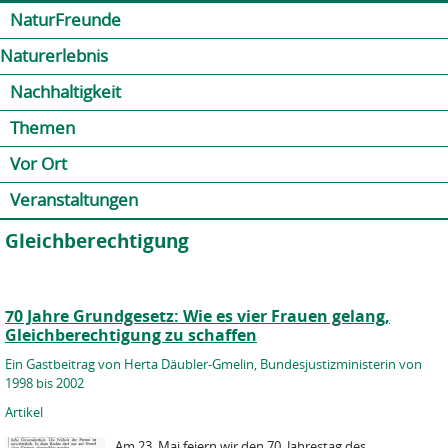
Jump to navigation
Kontakt
Presse
Shop
NaturFreunde
Naturerlebnis
Nachhaltigkeit
Themen
Vor Ort
Veranstaltungen
Gleichberechtigung
70 Jahre Grundgesetz: Wie es vier Frauen gelang,
Gleichberechtigung zu schaffen
Ein Gastbeitrag von Herta Däubler-Gmelin, Bundesjustizministerin von
1998 bis 2002
Artikel
Am 23. Mai feiern wir den 70. Jahrestag des