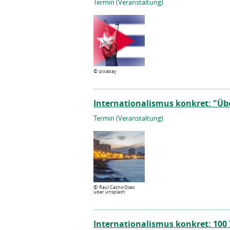
Termin (Veranstaltung)
©
pixabay
Internationalismus konkret: "Üb
Termin (Veranstaltung)
©
Raul Cacho Oses
über unsplash
Internationalismus konkret: 100 T