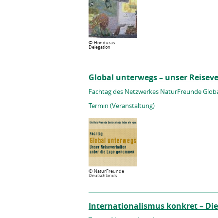
©
Honduras
Delegation
Global unterwegs – unser Reise
Fachtag des Netzwerkes NaturFreunde Glob
Termin (Veranstaltung)
©
NaturFreunde
Deutschlands
Internationalismus konkret – Di