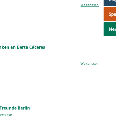
Weiterlesen
Sp
New
nken an Berta Cáceres
Weiterlesen
Freunde Berlin
96225470