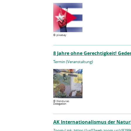
©
pixabay
8 Jahre ohne Gerechtigkeit! Gede
Termin (Veranstaltung)
©
Honduras
Delegation
AK Internationalismus der Natur
Zoom-Link: https://us02web.zoom.us/j/829