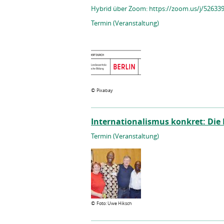
Hybrid über Zoom: https://zoom.us/j/52633
Termin (Veranstaltung)
©
Pixabay
Internationalismus konkret: Die 
Termin (Veranstaltung)
©
Foto: Uwe Hiksch