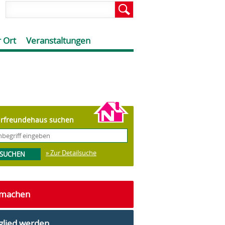
 Ort
Veranstaltungen
rfreundehaus suchen
» Zur Detailsuche
tmachen
glied werden