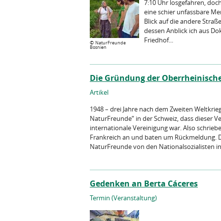
7:10 Uhr losgefahren, doch 
eine schier unfassbare Me
Blick auf die andere Stra
dessen Anblick ich aus Do
Friedhof...
©
NaturFreunde
Bosnien
Die Gründung der Oberrheinisch
Artikel
1948 – drei Jahre nach dem Zweiten Weltkrieg
NaturFreunde“ in der Schweiz, dass dieser Ve
internationale Vereinigung war. Also schrie
Frankreich an und baten um Rückmeldung. Di
NaturFreunde von den Nationalsozialisten in.
Gedenken an Berta Cáceres
Termin (Veranstaltung)