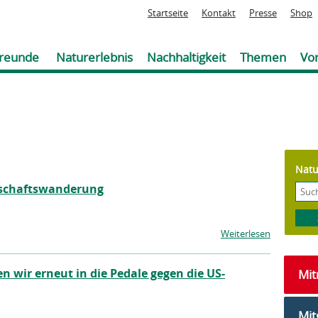
Jump to navigation
Startseite
Kontakt
Presse
Shop
reunde
Naturerlebnis
Nachhaltigkeit
Themen
Vor
Natu
dschaftswanderung
Weiterlesen
ten wir erneut in die Pedale gegen die US-
Mi
Mit