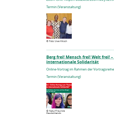
Termin (Veranstaltung)
©
Foto: Uwe Hiksch
Berg frei! Mensch frei! Welt frei!
internationale Solidarität
Online-Vortrag im Rahmen der Vortragsreihe 
Termin (Veranstaltung)
©
NaturFreunde
Deutschlands