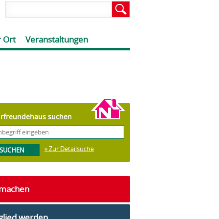
 Ort
Veranstaltungen
rfreundehaus suchen
» Zur Detailsuche
tmachen
glied werden