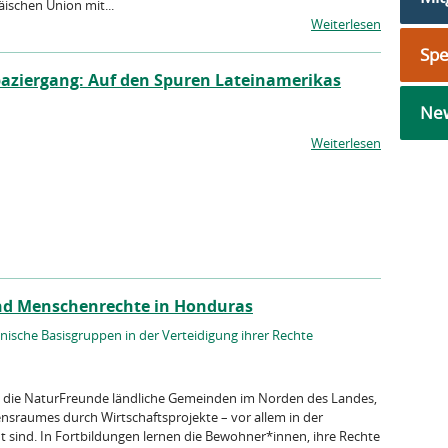
ischen Union mit...
Weiterlesen
Sp
spaziergang: Auf den Spuren Lateinamerikas
New
Weiterlesen
nd Menschenrechte in Honduras
ische Basisgruppen in der Verteidigung ihrer Rechte
 die NaturFreunde ländliche Gemeinden im Norden des Landes,
ensraumes durch Wirtschaftsprojekte – vor allem in der
sind. In Fortbildungen lernen die Bewohner*innen, ihre Rechte