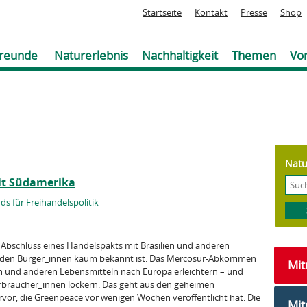
Jump to navigation
Startseite
Kontakt
Presse
Shop
reunde
Naturerlebnis
Nachhaltigkeit
Themen
Vor
Natu
it Südamerika
s für Freihandelspolitik
 Abschluss eines Handelspakts mit Brasilien und anderen
r den Bürger_innen kaum bekannt ist. Das Mercosur-Abkommen
Mi
ch und anderen Lebensmitteln nach Europa erleichtern – und
rbraucher_innen lockern. Das geht aus den geheimen
or, die Greenpeace vor wenigen Wochen veröffentlicht hat. Die
Mit