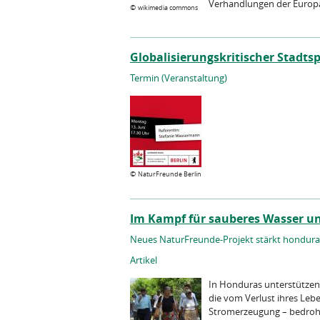
Verhandlungen der Europä
©
wikimedia commons
Globalisierungskritischer Stadt
Termin (Veranstaltung)
©
NaturFreunde Berlin
Im Kampf für sauberes Wasser u
Neues NaturFreunde-Projekt stärkt honduran
Artikel
In Honduras unterstützen
die vom Verlust ihres Leb
Stromerzeugung – bedroht 