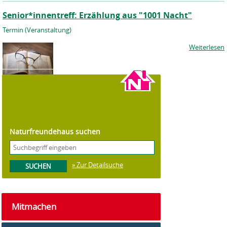
Senior*innentreff: Erzählung aus "1001 Nacht"
Termin (Veranstaltung)
Weiterlesen
©
Dariusz Sankowski,
Pixabay
Naturfreundehaus suchen
» Zur Detailsuche
Mitmachen