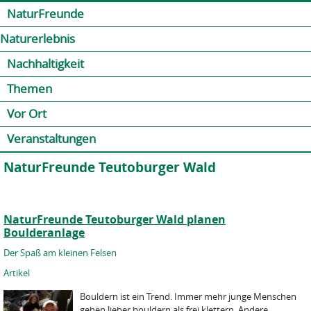
Jump to navigation
Kontakt
Presse
Shop
NaturFreunde
Naturerlebnis
Nachhaltigkeit
Themen
Vor Ort
Veranstaltungen
NaturFreunde Teutoburger Wald
NaturFreunde Teutoburger Wald planen
Boulderanlage
Der Spaß am kleinen Felsen
Artikel
Bouldern ist ein Trend. Immer mehr junge Menschen
gehen lieber bouldern als frei klettern. Andere