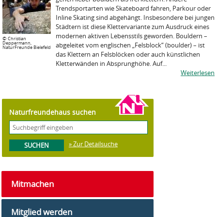
Trendsportarten wie Skateboard fahren, Parkour oder
Inline Skating sind abgehängt. Insbesondere bei jungen
Städtern ist diese Klettervariante zum Ausdruck eines
modernen aktiven Lebensstils geworden. Bouldern –
©
Christian
Deppermann,
abgeleitet vom englischen „Felsblock“ (boulder) – ist
NaturFreunde Bielefeld
das Klettern an Felsblöcken oder auch künstlichen
Kletterwänden in Absprunghöhe. Auf...
Weiterlesen
Naturfreundehaus suchen
» Zur Detailsuche
Mitmachen
Mitglied werden