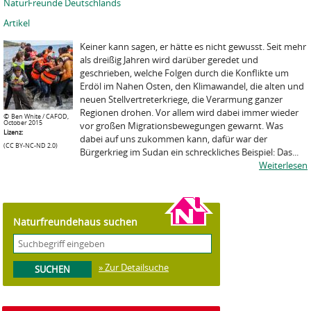
NaturFreunde Deutschlands
Artikel
Keiner kann sagen, er hätte es nicht gewusst. Seit mehr
als dreißig Jahren wird darüber geredet und
geschrieben, welche Folgen durch die Konflikte um
Erdöl im Nahen Osten, den Klimawandel, die alten und
neuen Stellvertreterkriege, die Verarmung ganzer
Regionen drohen. Vor allem wird dabei immer wieder
©
Ben White / CAFOD,
October 2015
vor großen Migrationsbewegungen gewarnt. Was
Lizenz:
dabei auf uns zukommen kann, dafür war der
(CC BY-NC-ND 2.0)
Bürgerkrieg im Sudan ein schreckliches Beispiel: Das...
Weiterlesen
Naturfreundehaus suchen
» Zur Detailsuche