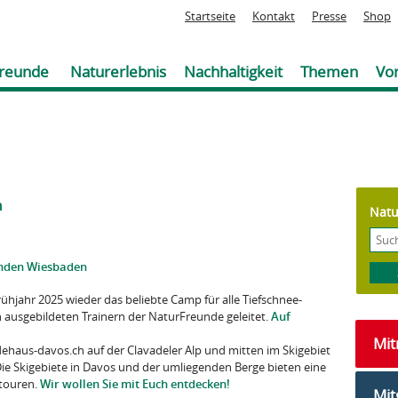
Jump to navigation
Startseite
Kontakt
Presse
Shop
reunde
Naturerlebnis
Nachhaltigkeit
Themen
Vor
n
Natu
unden Wiesbaden
hjahr 2025 wieder das beliebte Camp für alle Tiefschnee-
n ausgebildeten Trainern der NaturFreunde geleitet.
Auf
.
Mi
haus-davos.ch auf der Clavadeler Alp und mitten im Skigebiet
ie Skigebiete in Davos und der umliegenden Berge bieten eine
itouren.
Wir wollen Sie mit Euch entdecken!
Mit