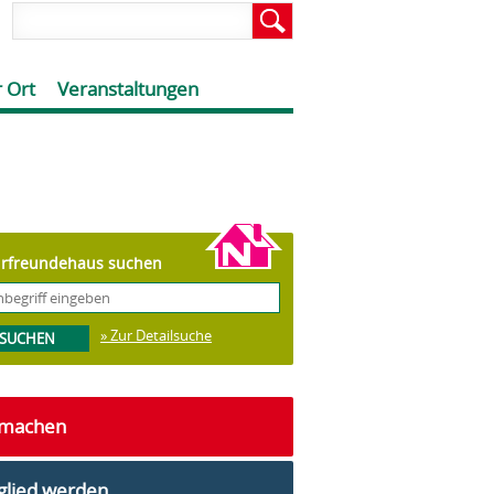
 Ort
Veranstaltungen
rfreundehaus suchen
» Zur Detailsuche
tmachen
glied werden