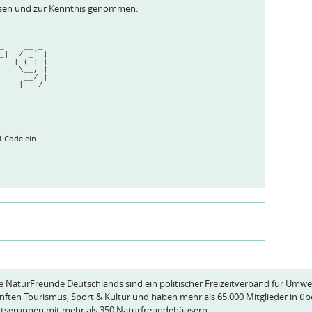
esen und zur Kenntnis genommen.
           
|          
|_    __ _ 
 _|  / _` |
|   | (_| |
|    \__, |
                                        __/ |
                                       |___/ 
d-Code ein.
e NaturFreunde Deutschlands sind ein politischer Freizeitverband für Umwe
nften Tourismus, Sport & Kultur und haben mehr als 65.000 Mitglieder in üb
tsgruppen mit mehr als 350 Naturfreundehäusern.