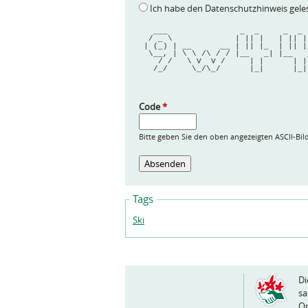
Ich habe den Datenschutzhinweis gel
   ___               _  _     _  _
  / _ \             | || |   | || 
 | (_) | __      __ | || |_  | || 
  \__, | \ \ /\ / / |__   _| |__  
    / /   \ V  V /     | |      | 
   /_/     \_/\_/      |_|      |_
Code
*
Bitte geben Sie den oben angezeigten ASCII-Bil
Tags
Ski
Di
sa
Or