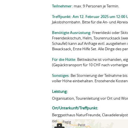
Teilnehmer:
max. 9 Personen je Termin.
Treffpunkt:
Am 12. Februar 2025 um 12:00 
Jakobshornbahn. Bitte für die An- und Abrei
Benötigte Ausrüstung:
Freerideski oder Skit
Freerideskischuh, Helm, Tourenrucksack (we
Schaufel) kann auf Anfrage evtl. ausgeliehen
Biwacksack, Erste Hilfe Set. Alle Dinge des p
Für die Hütte:
Bettwäsche ist vorhanden, e
(Gepäcktransport für 10 CHF nach vorherige
Sonstiges:
Bei Stornierung der Teilnahme bis
voller Höhe einbehalten. Enstehende Kosten 
Leistung:
Organisation, Tourenleitung vor Ort und Wo
Ort/Unterkunft/Treffpunkt:
Berggasthaus NaturFreunde, Clavadeleralpst