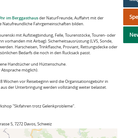
Sp
Uhr im Berggasthaus
der NaturFreunde, Auffahrt mit der
se Natufreundliche Fahrgemeinschaften bilden.
New
ourenski mit Aufstiegbindung, Felle, Tourenstöcke, Touren- oder
nn vorhanden mit Airbag). Sicherheitsausrüstung (LVS, Sonde,
 werden. Harscheisen, Trinkflasche, Proviant, Rettungsdecke oder
ersönlichen Bedarfs die noch in den Rucksack passt.
igene Handtücher und Hüttenschuhe.
r Absprache möglich).
 8 Wochen vor Reisebeginn wird die Organisationsgebühr in
aus der Unterbringung werden vollständig weiter belastet.
rkshop "Skifahren trotz Gelenkprobleme".
rasse 5, 7272 Davos, Schweiz