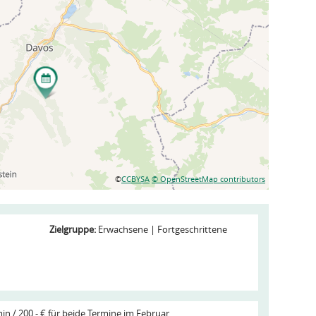
©
CCBYSA
© OpenStreetMap contributors
Zielgruppe:
Erwachsene
Fortgeschrittene
min / 200,- € für beide Termine im Februar