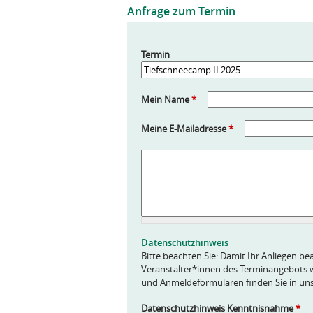
Anfrage zum Termin
Termin
Mein Name
*
Meine E-Mailadresse
*
A
n
f
r
a
g
e
Datenschutzhinweis
*
Bitte beachten Sie: Damit Ihr Anliegen bea
Veranstalter*innen des Terminangebots w
und Anmeldeformularen finden Sie in un
Datenschutzhinweis Kenntnisnahme
*