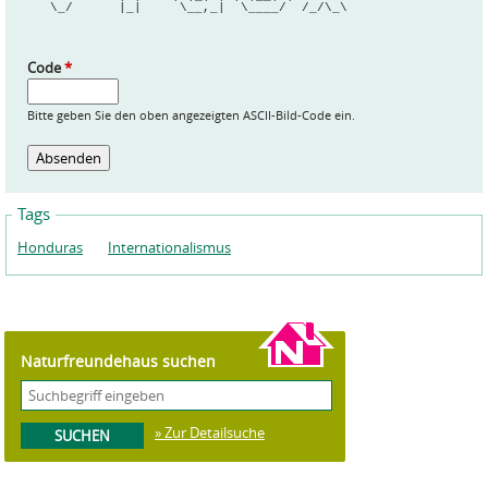
   \_/      |_|     \__,_|  \____/  /_/\_\
Code
*
Bitte geben Sie den oben angezeigten ASCII-Bild-Code ein.
Tags
Honduras
Internationalismus
Naturfreundehaus suchen
» Zur Detailsuche