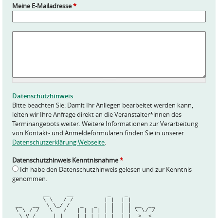
Meine E-Mailadresse
*
A
n
f
r
a
g
e
Datenschutzhinweis
*
Bitte beachten Sie: Damit Ihr Anliegen bearbeitet werden kann,
leiten wir Ihre Anfrage direkt an die Veranstalter*innen des
Terminangebots weiter. Weitere Informationen zur Verarbeitung
von Kontakt- und Anmeldeformularen finden Sie in unserer
Datenschutzerklärung Webseite
.
Datenschutzhinweis Kenntnisnahme
*
Ich habe den Datenschutzhinweis gelesen und zur Kenntnis
genommen.
         __     __          _    _        
         \ \   / /         | |  | |       
 __   __  \ \_/ /   _   _  | |  | | __  __
 \ \ / /   \   /   | | | | | |  | | \ \/ /
  \ V /     | |    | |_| | | |__| |  >  < 