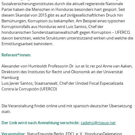
Sozialversicherungsinstitutes durch die aktuell regierende Nationale
Partei haben die Menschen in Honduras besonders hart gespürt. Seit
diesem Skandal von 2015 gibt es auf zivilgesellschaftlichen Druck hin
Bemühungen, Korruption zu bekämpfen. Am Beispiel eines typischen
Korruptionsfalls aus Honduras wird Luis Santos, Chef der
honduranischen Sonderstaatsanwaltschaft gegen Korruption – UFERCO,
davon berichten, welche Strukturen unterstützend wirken und welche die
Ermittlungsarbeit behindern.
Referent*innen:
Alexander von Humboldt Professorin Dr. iur.et lic.rer.pol Anne van Aaken,
Direktorin des Institutes für Recht und Ökonomik an der Universität
Hamburg
Luis Javier Santos, Staatsanwalt, Chef der Unidad Fiscal Especializada
Contra la Corrupción (UFERCO)
Die Veranstaltung findet online und mit spanisch-deutscher Übersetzung
statt.
Der Link wird nach Anmeldung verschickt:
cadeho@riseup.net
Veranstalter:
NaturFreunde Berlin, FDCL e. V., HondurasDelegation