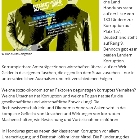
che Land
Honduras steht
auf der Liste von
180 Ländern zur
Korruption auf
Platz 157,
Deutschland steht
auf Rang 9.
Dennoch gibt es in
©
HondurasDelegation
beiden Ländern
Korruption.
Korrumpierbare Amtsträger*innen wirtschaften überall auf der Welt
Gelder in die eigenen Taschen, die eigentlich dem Staat zustehen – nur in
unterschiedlichen Ausmaßen und mit verschiedenen Folgen.
Welche sozio-ökonomischen Faktoren begünstigen korruptes Verhalten?
Welche Ursachen hat Korruption und welche Folgen hat sie für die
gesellschaftliche und wirtschaftliche Entwicklung? Die
Rechtswissenschaftlerin und Ökonomin Anne van Aaken wird in das
komplexe Geflecht von Ursachen und Wirkungen von korrupten
Machenschaften, wie Bestechung und Vorteilsnahme einführen.
In Honduras gibt es neben der klassischen Korruption vor allem
Unterschlagung und Diebstahl öffentlicher Mittel. Die Plünderung des