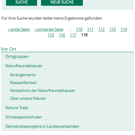
Für Ihre Suche wurden leider keine Ergebnisse gefunden.
« erste Seite
‹ vorherige Seite
…
110
111
112
113
114
S
115
116
117
118
e
i
Vor Ort
t
Ortsgruppen
e
n
Naturfreundehäuser
Arrangements
Klassenfahrten
Verzeichnis der Naturfreundehäuser
Über unsere Häuser
Natura Trails
Schneesportschulen
Demokratieprojekte in Landesverbänden