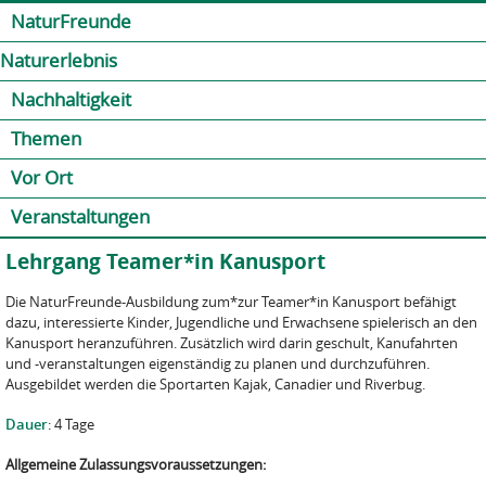
Jump to navigation
Kontakt
Presse
Shop
NaturFreunde
Naturerlebnis
Nachhaltigkeit
Themen
Vor Ort
Veranstaltungen
Lehrgang Teamer*in Kanusport
Die NaturFreunde-Ausbildung zum*zur Teamer*in Kanusport befähigt
dazu, interessierte Kinder, Jugendliche und Erwachsene spielerisch an den
Kanusport heranzuführen. Zusätzlich wird darin geschult, Kanufahrten
und -veranstaltungen eigenständig zu planen und durchzuführen.
Ausgebildet werden die Sportarten Kajak, Canadier und Riverbug.
Dauer
: 4 Tage
Allgemeine Zulassungsvoraussetzungen: