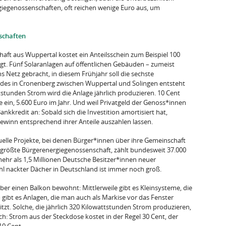
giegenossenschaften, oft reichen wenige Euro aus, um
nschaften
aft aus Wuppertal kostet ein Anteilsschein zum Beispiel 100
igt. Fünf Solaranlagen auf öffentlichen Gebäuden – zumeist
 Netz gebracht, in diesem Frühjahr soll die sechste
es in Cronenberg zwischen Wuppertal und Solingen entsteht
tstunden Strom wird die Anlage jährlich produzieren. 10 Cent
e ein, 5.600 Euro im Jahr. Und weil Privatgeld der Genoss*innen
Bankkredit an: Sobald sich die Investition amortisiert hat,
winn entsprechend ihrer Anteile auszahlen lassen.
tuelle Projekte, bei denen Bürger*innen über ihre Gemeinschaft
 größte Bürgerenergiegenossenschaft, zählt bundesweit 37.000
mehr als 1,5 Millionen Deutsche Besitzer*innen neuer
l nackter Dächer in Deutschland ist immer noch groß.
er einen Balkon bewohnt: Mittlerweile gibt es Kleinsysteme, die
gibt es Anlagen, die man auch als Markise vor das Fenster
tzt. Solche, die jährlich 320 Kilowattstunden Strom produzieren,
ch: Strom aus der Steckdose kostet in der Regel 30 Cent, der