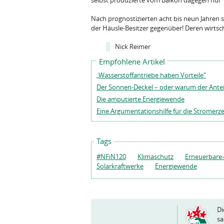
selbst produzierte vom Balkon dagegen nur 
Nach prognostizierten acht bis neun Jahren s
der Häusle-Besitzer gegenüber! Deren wirtscha
Nick Reimer
Empfohlene Artikel
„Wasserstoffantriebe haben Vorteile“
Der Sonnen-Deckel – oder warum der Antei
Die amputierte Energiewende
Eine Argumentationshilfe für die Stromer
Tags
#NFiN120
Klimaschutz
Erneuerbare-
Solarkraftwerke
Energiewende
Di
sa