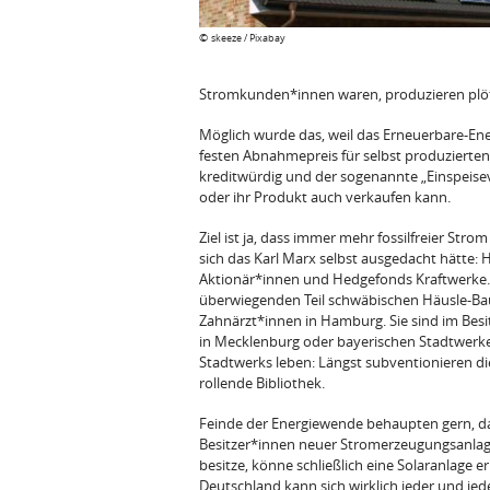
©
skeeze / Pixabay
Stromkunden*innen waren, produzieren plötz
Möglich wurde das, weil das Erneuerbare-En
festen Abnahmepreis für selbst produzierten
kreditwürdig und der sogenannte „Einspeisev
oder ihr Produkt auch verkaufen kann.
Ziel ist ja, dass immer mehr fossilfreier St
sich das Karl Marx selbst ausgedacht hätte:
Aktionär*innen und Hedgefonds Kraftwerke
überwiegenden Teil schwäbischen Häusle-Ba
Zahnärzt*innen in Hamburg. Sie sind im Bes
in Mecklenburg oder bayerischen Stadtwerke
Stadtwerks leben: Längst subventionieren di
rollende Bibliothek.
Feinde der Energiewende behaupten gern, dass 
Besitzer*innen neuer Stromerzeugungsanlag
besitze, könne schließlich eine Solaranlage er
Deutschland kann sich wirklich jeder und jed