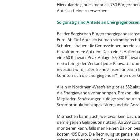
Hierzulande gibt es mehr als 750 Bürgerener
Anteilsscheine zu erwerben.
So günstig sind Anteile an Energiegenosse
Bei der Bergischen Bürgerenergiegenossensch
Euro. Ab fünf Anteilen ist man stimmberecht
Schulen – haben die Genoss*innen bereits ans
hinzukommen: Auf dem Dach eines Hallenbad
eine 60 Kilowatt-Peak-Anlage. 56.000 Kilowat
netto bringt der Verkauf jeder Kilowattstund
investiert wird, fallen keine Zinsen für einen 
könnten sich die Energiegenoss*innen den Ge
Allein in Nordrhein-Westfalen gibt es 332 ak
die Energiewende voranbringen. Prokon, die
Mitglieder. Schätzungen zufolge sind heute 
Stromproduktionskapazitäten; und die Anzah
Mitmachen kann auch, wer zwar kein Dach, ab
dem eigenen Geldbeutel nützen. Ab 299 Euro 
montieren kann, falls man keinen Balkon besi
kosten 495 Euro. Die Rechnung ist ganz einfa