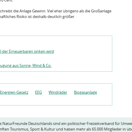
10 Cent.
chreibt die Anlage Gewinn. Viel eher übrigens als die Großanlage
ftliches Risiko ist deshalb deutlich größer.
l der Erneuerbaren sinken wird
zeugung aus Sonne, Wind & Co.
Energien-Gesetz
EEG
Windräder
Biogasanlage
e NaturFreunde Deutschlands sind ein politischer Freizeitverband für Umwe
nften Tourismus, Sport & Kultur und haben mehr als 65.000 Mitglieder in üb