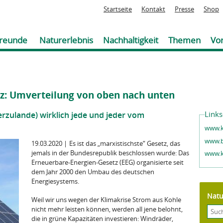
Jump to navigation
Startseite
Kontakt
Presse
Shop
reunde
Naturerlebnis
Nachhaltigkeit
Themen
Vor
z: Umverteilung von oben nach unten
Links
erzulande) wirklich jede und jeder vom
www.k
www.b
19.03.2020
|
Es ist das „marxistischste“ Gesetz, das
jemals in der Bundesrepublik beschlossen wurde: Das
www.k
Erneuerbare-Energien-Gesetz (EEG) organisierte seit
dem Jahr 2000 den Umbau des deutschen
Energiesystems.
Natu
Weil wir uns wegen der Klimakrise Strom aus Kohle
nicht mehr leisten können, werden all jene belohnt,
die in grüne Kapazitäten investieren: Windräder,