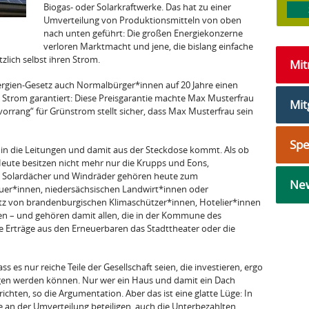
Biogas- oder Solarkraftwerke. Das hat zu einer
Umverteilung von Produktionsmitteln von oben
nach unten geführt: Die großen Energiekonzerne
verloren Marktmacht und jene, die bislang einfache
lich selbst ihren Strom.
Mi
ergien-Gesetz auch Normalbürger*innen auf 20 Jahre einen
 Strom garantiert: Diese Preisgarantie machte Max Musterfrau
Mit
orrang“ für Grünstrom stellt sicher, dass Max Musterfrau sein
Sp
rom in die Leitungen und damit aus der Steckdose kommt. Als ob
 Heute besitzen nicht mehr nur die Krupps und Eons,
. Solardächer und Windräder gehören heute zum
New
uer*innen, niedersächsischen Landwirt*innen oder
itz von brandenburgischen Klimaschützer*innen, Hotelier*innen
n – und gehören damit allen, die in der Kommune des
e Erträge aus den Erneuerbaren das Stadttheater oder die
es nur reiche Teile der Gesellschaft seien, die investieren, ergo
en werden können. Nur wer ein Haus und damit ein Dach
richten, so die Argumentation. Aber das ist eine glatte Lüge: In
e an der Umverteilung beteiligen, auch die Unterbezahlten.