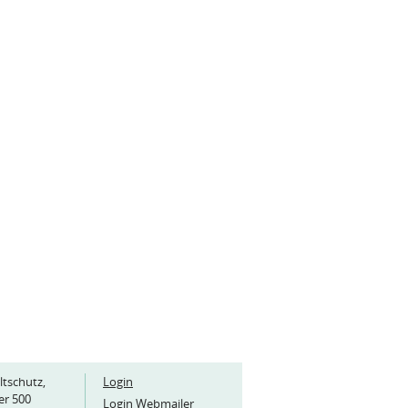
ltschutz,
Login
er 500
Login Webmailer