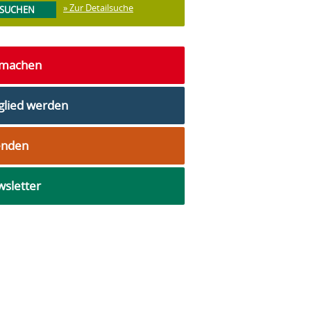
» Zur Detailsuche
tmachen
glied werden
enden
sletter