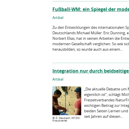
Fußball-WM: ein Spiegel der mod
Artikel
Zu den Entwicklungen des internationalen S
Deutschlands Michael Müller: Eric Dunning, ei
Norbert Elias, hat in seinen Arbeiten die E
modernen Gesellschaft verglichen: So wie sic
herausbilden, so wurde auch aus einem...
Integration nur durch beidseiti
Artikel
„Die aktuelle Debatte um M
eigentlich ist“, schlägt M
Freizeitverbandes NaturFr
wichtigen Beitrag zur Inte
beiden Seiten Lernen und
seit Jahren auf diesen...
©
D. Staubach, NF DO-
Kreuzviertel