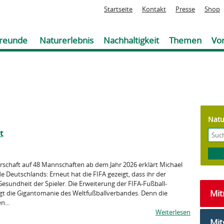
Jump to navigation
Startseite
Kontakt
Presse
Shop
reunde
Naturerlebnis
Nachhaltigkeit
Themen
Vor
Natu
t
rschaft auf 48 Mannschaften ab dem Jahr 2026 erklärt Michael
Deutschlands: Erneut hat die FIFA gezeigt, dass ihr der
Gesundheit der Spieler. Die Erweiterung der FIFA-Fußball-
Mi
gt die Gigantomanie des Weltfußballverbandes. Denn die
n...
Weiterlesen
Mit