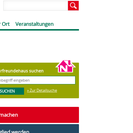
 Ort
Veranstaltungen
rfreundehaus suchen
» Zur Detailsuche
tmachen
glied werden