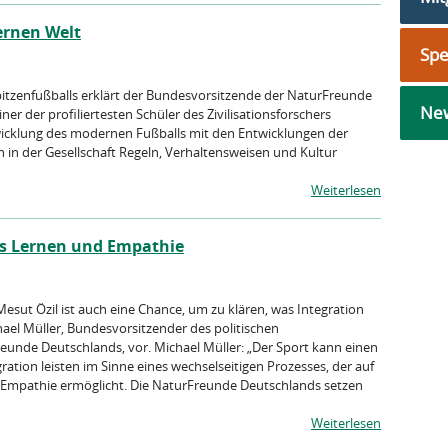
ernen Welt
Sp
pitzenfußballs erklärt der Bundesvorsitzende der NaturFreunde
New
ner der profiliertesten Schüler des Zivilisationsforschers
ntwicklung des modernen Fußballs mit den Entwicklungen der
h in der Gesellschaft Regeln, Verhaltensweisen und Kultur
Weiterlesen
ges Lernen und Empathie
esut Özil ist auch eine Chance, um zu klären, was Integration
ichael Müller, Bundesvorsitzender des politischen
eunde Deutschlands, vor. Michael Müller: „Der Sport kann einen
gration leisten im Sinne eines wechselseitigen Prozesses, der auf
 Empathie ermöglicht. Die NaturFreunde Deutschlands setzen
Weiterlesen