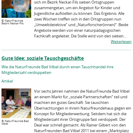
sich im Bezirk Neckar-Fils sieben Ortsgruppen
zusammengetan, um ein Angebot für Kinder und
Jugendliche aufstellen zu können. Das Ergebnis: Alle
zwei Wochen treffen sich in den Ortsgruppen nun
©
NaturFreunde
Bezirk Neckar-Fils
„Umweltdetektive“ und „Naturforscher(innen)“. Beide
Angebote werden von einer naturpädagogischen
Fachkraft angeleitet. Die Stelle wird von den sieben...
Weiterlesen
Gute Idee: soziale Tauschgeschäfte
Wie die NaturFreunde Bad Vilbel durch einen Tauschhandel ihre
Mitgliederzahl verdoppelten
Artikel
Vor sechs Jahren nahmen die NaturFreunde Bad Vilbel
an einem Markt für „soziale Partnerschaften“ teil und
machten ein gutes Geschäft: Sie tauschten
Übernachtungen in ihrem Naturfreundehaus gegen ein
Konzept für Mitgliederwerbung. Seitdem hat sich die
Mitgliederzahl ihrer Ortsgruppe fast verdoppelt. Der
©
NaturFreunde Bad
Vilbel
Deal war schnell gemacht. Als Rainer Gilbert von den
NaturFreunden Bad Vilbel 2011 bei einem „Marktplatz