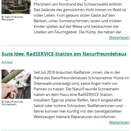
Pforzheim am Nordrand des Schwarzwalds erblickt.
Das Gelände des gemütlichen Hofs mitten im Wald ist
voller Leben. Froh gelaunt sitzen Gäste auf den
©
NaturFreunde
Pforzheim
Bänken, unter Sonnenschirmen, essen und trinken.
Kinder spielen auf der Wiese und beobachten die
Libellen am Feuchtgebiet. Die Hütte, die neben der...
Weiterlesen
Gute Idee: RadSERVICE-Station am Naturfreundehaus
Artikel
Seit Juli 2018 brauchen Radfahrer_innen, die in der
Nähe des Naturfreundehauses Schriesheimer Hütte im
Odenwald unterwegs sind, keine Angst mehr vor
Pannen zu haben: Die NaturFreunde Schriesheim
haben an dem Haus eine RadSERVICE-Station
installiert. Egal ob plat­ter Rei­fen, falsch ein­ge­stell­ter
©
NaturFreunde
Schriesheim
Sat­tel oder lockere Schrau­ben: Radfahrerinnen und -
fahrer können hier künftig mit den bereitgestellten
Werkzeugen kleinere Reparaturen durchführen...
Weiterlesen