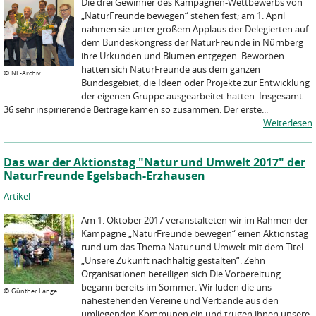
Die drei Gewinner des Kampagnen-Wettbewerbs von
„NaturFreunde bewegen“ stehen fest; am 1. April
nahmen sie unter großem Applaus der Delegierten auf
dem Bundeskongress der NaturFreunde in Nürnberg
ihre Urkunden und Blumen entgegen. Beworben
hatten sich NaturFreunde aus dem ganzen
©
NF-Archiv
Bundesgebiet, die Ideen oder Projekte zur Entwicklung
der eigenen Gruppe ausgearbeitet hatten. Insgesamt
36 sehr inspirierende Beiträge kamen so zusammen. Der erste...
Weiterlesen
Das war der Aktionstag "Natur und Umwelt 2017" der
NaturFreunde Egelsbach-Erzhausen
Artikel
Am 1. Oktober 2017 veranstalteten wir im Rahmen der
Kampagne „NaturFreunde bewegen“ einen Aktionstag
rund um das Thema Natur und Umwelt mit dem Titel
„Unsere Zukunft nachhaltig gestalten“. Zehn
Organisationen beteiligen sich Die Vorbereitung
begann bereits im Sommer. Wir luden die uns
©
Günther Lange
nahestehenden Vereine und Verbände aus den
umliegenden Kommunen ein und trugen ihnen unsere