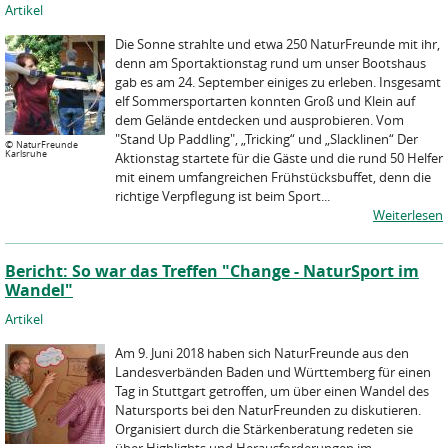
Artikel
Die Sonne strahlte und etwa 250 NaturFreunde mit ihr,
denn am Sportaktionstag rund um unser Bootshaus
gab es am 24. September einiges zu erleben. Insgesamt
elf Sommersportarten konnten Groß und Klein auf
dem Gelände entdecken und ausprobieren. Vom
"Stand Up Paddling", „Tricking“ und „Slacklinen“ Der
©
NaturFreunde
Karlsruhe
Aktionstag startete für die Gäste und die rund 50 Helfer
mit einem umfangreichen Frühstücksbuffet, denn die
richtige Verpflegung ist beim Sport...
Weiterlesen
Bericht: So war das Treffen "Change - NaturSport im
Wandel"
Artikel
Am 9. Juni 2018 haben sich NaturFreunde aus den
Landesverbänden Baden und Württemberg für einen
Tag in Stuttgart getroffen, um über einen Wandel des
Natursports bei den NaturFreunden zu diskutieren.
Organisiert durch die Stärkenberatung redeten sie