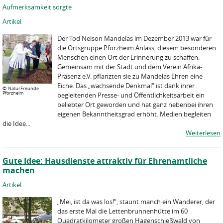
Aufmerksamkeit sorgte
Artikel
Der Tod Nelson Mandelas im Dezember 2013 war für
die Ortsgruppe Pforzheim Anlass, diesem besonderen
Menschen einen Ort der Erinnerung zu schaffen.
Gemeinsam mit der Stadt und dem Verein Afrika-
Präsenz e.V. pflanzten sie zu Mandelas Ehren eine
Eiche. Das „wachsende Denkmal“ ist dank ihrer
©
NaturFreunde
Pforzheim
begleitenden Presse- und Öffentlichkeitsarbeit ein
beliebter Ort geworden und hat ganz nebenbei ihren
eigenen Bekanntheitsgrad erhöht. Medien begleiten
die Idee...
Weiterlesen
Gute Idee: Hausdienste attraktiv für Ehrenamtliche
machen
Artikel
„Mei, ist da was los!“, staunt manch ein Wanderer, der
das erste Mal die Lettenbrunnenhütte im 60
Quadratkilometer großen Hagenschießwald von