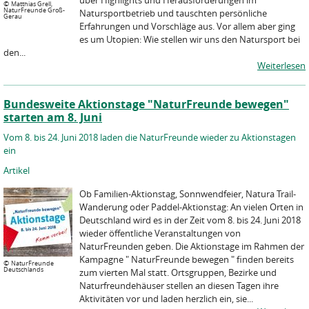
über Highlights und Herausforderungen im
©
Matthias Grell,
NaturFreunde Groß-
Natursportbetrieb und tauschten persönliche
Gerau
Erfahrungen und Vorschläge aus. Vor allem aber ging
es um Utopien: Wie stellen wir uns den Natursport bei
den...
Weiterlesen
Bundesweite Aktionstage "NaturFreunde bewegen"
starten am 8. Juni
Vom 8. bis 24. Juni 2018 laden die NaturFreunde wieder zu Aktionstagen
ein
Artikel
Ob Familien-Aktionstag, Sonnwendfeier, Natura Trail-
Wanderung oder Paddel-Aktionstag: An vielen Orten in
Deutschland wird es in der Zeit vom 8. bis 24. Juni 2018
wieder öffentliche Veranstaltungen von
NaturFreunden geben. Die Aktionstage im Rahmen der
Kampagne " NaturFreunde bewegen " finden bereits
©
NaturFreunde
Deutschlands
zum vierten Mal statt. Ortsgruppen, Bezirke und
Naturfreundehäuser stellen an diesen Tagen ihre
Aktivitäten vor und laden herzlich ein, sie...