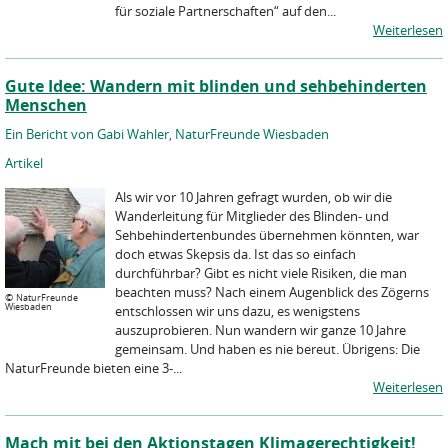
für soziale Partnerschaften“ auf den...
Weiterlesen
Gute Idee: Wandern mit blinden und sehbehinderten
Menschen
Ein Bericht von Gabi Wahler, NaturFreunde Wiesbaden
Artikel
Als wir vor 10 Jahren gefragt wurden, ob wir die
Wanderleitung für Mitglieder des Blinden- und
Sehbehindertenbundes übernehmen könnten, war
doch etwas Skepsis da. Ist das so einfach
durchführbar? Gibt es nicht viele Risiken, die man
beachten muss? Nach einem Augenblick des Zögerns
©
NaturFreunde
Wiesbaden
entschlossen wir uns dazu, es wenigstens
auszuprobieren. Nun wandern wir ganze 10 Jahre
gemeinsam. Und haben es nie bereut. Übrigens: Die
NaturFreunde bieten eine 3-...
Weiterlesen
Mach mit bei den Aktionstagen Klimagerechtigkeit!