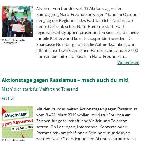
Als einer von bundesweit 19 Aktionstagen der
Kampagne „ NaturFreunde bewegen “ fand im Oktober
der „Tag der Regionen“ des Fachbereichs Natursport
der mittelfränkischen NaturFreunde statt. Fünf
regionale Ortsgruppen präsentierten sich und die neue
mobile Kletterwand konnte ausprobiert werden. Die
©
NaturFreunde
Hartenstein
Sparkasse Nürnberg nutzte die Aufmerksamkeit, um
öffentlichkeitswirksam einen Förder-Scheck über 2.000
Euro an die mittelfränkischen NaturFreunde zu...
Weiterlesen
Aktionstage gegen Rassismus – mach auch du mit!
Mach' dich stark für Vielfalt und Toleranz!
Artikel
Mit den bundesweiten Aktionstagen gegen Rassismus
vom 8.–24. März 2019 wollen wir NaturFreunde ein
Zeichen für gesellschaftliche Vielfalt und Toleranz
setzen. Ob Lesungen, Infostände, Konzerte oder
Stammtischkämpfer*innen-Seminare: bundesweit
werden NaturFreund*innen im Aktionszeitraum viele
©
NaturFreunde