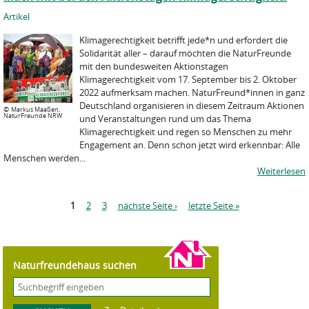
Artikel
Klimagerechtigkeit betrifft jede*n und erfordert die
Solidarität aller – darauf möchten die NaturFreunde
mit den bundesweiten Aktionstagen
Klimagerechtigkeit vom 17. September bis 2. Oktober
2022 aufmerksam machen. NaturFreund*innen in ganz
Deutschland organisieren in diesem Zeitraum Aktionen
©
Markus Maaßen,
NaturFreunde NRW
und Veranstaltungen rund um das Thema
Klimagerechtigkeit und regen so Menschen zu mehr
Engagement an. Denn schon jetzt wird erkennbar: Alle
Menschen werden...
Weiterlesen
S
1
2
3
nächste Seite ›
letzte Seite »
e
i
t
e
Naturfreundehaus suchen
n