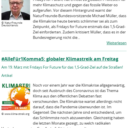
mehr Klimaschutz und gegen das fossile Weiter-so
aufgerufen. Vor diesem Hintergrund warnt der
NaturFreunde-Bundesvorsitzende Michael Müller, dass
die Klimakrise heute bereits schlimmer sei als zum
©
NaturFreunde
Deutschlands
Zeitpunkt, als Fridays for Future erstmals das 1,5-Grad-
Ziel einforderten. Zudem kritisiert Müller, dass es in der
Bundesregierung nicht die...
Weiterlesen
#AlleFür1Komma5: globaler Klimastreik am Freitag
Am 19. März mit Fridays For Future für das 1,5-Grad-Ziel auf die Straßen!
Artikel
Noch vor einem Jahr war die Klimakrise allgegenwärtig,
doch seit Ausbruch des Coronavirus ist das Thema
Klima aus den öffentlichen Debatten fast
verschwunden. Die Klimakrise wartet allerdings nicht
darauf, dass die Pandemie überwunden ist. Im
Gegenteil: Die nächsten Jahre sind entscheidend, um
©
www.klima-streik.org
das Schlimmste noch abzuwenden. Gleichzeitig haben
die letzten Monate gezeigt, zu welch radikalen