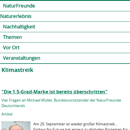
Jump to navigation
Kontakt
Presse
Shop
NaturFreunde
Naturerlebnis
Nachhaltigkeit
Themen
Vor Ort
Veranstaltungen
Klimastreik
"Die 1,5-Grad-Marke ist bereits überschritten"
Vier Fragen an Michael Müller, Bundesvorsitzender der NaturFreunde
Deutschlands
Artikel
Am 20. September ist wieder großer Klimastreik ,
Fridays for Future hat erneut zu globalen Protesten für