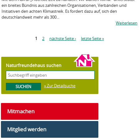
ein breites Bündnis aus zahlreichen Organisationen, Verbänden und
Initiativen den achten Klimastreik. Es fordert dazu auf, sich den
deutschlandweit mehr als 300...
Weiterlesen
S
1
2
nächste Seite ›
letzte Seite »
e
i
t
e
Naturfreundehaus suchen
n
» Zur Detailsuche
Mitmachen
Mitglied werden