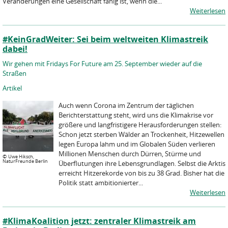
Veränderungen eine Gesellschaft fähig ist, wenn die...
Weiterlesen
#KeinGradWeiter: Sei beim weltweiten Klimastreik
dabei!
Wir gehen mit Fridays For Future am 25. September wieder auf die
Straßen
Artikel
Auch wenn Corona im Zentrum der täglichen
Berichterstattung steht, wird uns die Klimakrise vor
größere und langfristigere Herausforderungen stellen:
Schon jetzt sterben Wälder an Trockenheit, Hitzewellen
legen Europa lahm und im Globalen Süden verlieren
Millionen Menschen durch Dürren, Stürme und
©
Uwe Hiksch,
NaturFreunde Berlin
Überflutungen ihre Lebensgrundlagen. Selbst die Arktis
erreicht Hitzerekorde von bis zu 38 Grad. Bisher hat die
Politik statt ambitionierter...
Weiterlesen
#KlimaKoalition jetzt: zentraler Klimastreik am