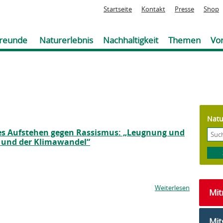
Jump to navigation
Startseite
Kontakt
Presse
Shop
reunde
Naturerlebnis
Nachhaltigkeit
Themen
Vor
Natu
s Aufstehen gegen Rassismus: „Leugnung und
D und der Klimawandel“
Weiterlesen
Mi
Mit