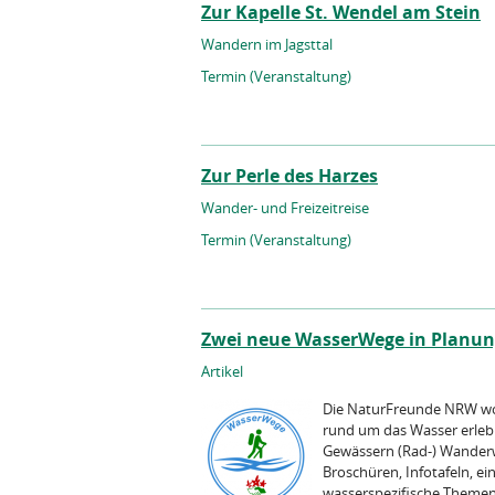
Zur Kapelle St. Wendel am Stein
Wandern im Jagsttal
Termin (Veranstaltung)
Zur Perle des Harzes
Wander- und Freizeitreise
Termin (Veranstaltung)
Zwei neue WasserWege in Planu
Artikel
Die NaturFreunde NRW wol
rund um das Wasser erle
Gewässern (Rad-) Wanderw
Broschüren, Infotafeln, e
wasserspezifische Themen z