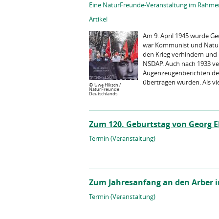
Eine NaturFreunde-Veranstaltung im Rahmen 
Artikel
Am 9. April 1945 wurde Ge
war Kommunist und NaturFr
den Krieg verhindern und p
NSDAP. Auch nach 1933 ver
Augenzeugenberichten de
übertragen wurden. Als vi
©
Uwe Hiksch /
NaturFreunde
Deutschlands
Zum 120. Geburtstag von Georg El
Termin (Veranstaltung)
Zum Jahresanfang an den Arber 
Termin (Veranstaltung)