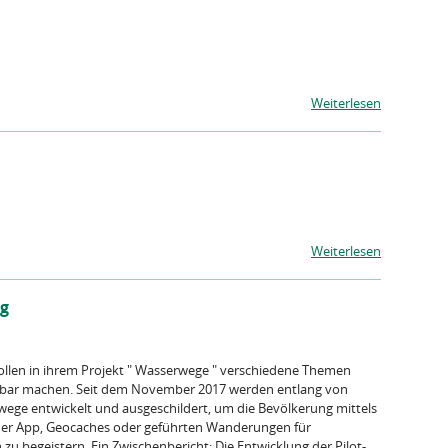
Weiterlesen
Weiterlesen
ng
len in ihrem Projekt " Wasserwege " verschiedene Themen
bbar machen. Seit dem November 2017 werden entlang von
ege entwickelt und ausgeschildert, um die Bevölkerung mittels
iner App, Geocaches oder geführten Wanderungen für
u begeistern. Ein Zwischenbericht: Die Entwicklung der Pilot-