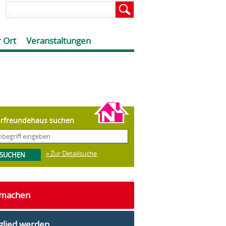
 Ort
Veranstaltungen
rfreundehaus suchen
» Zur Detailsuche
tmachen
glied werden