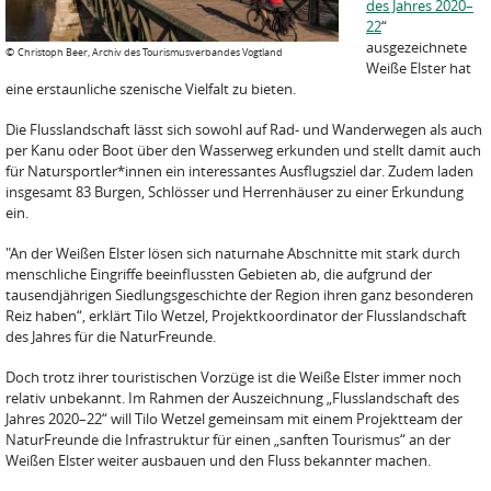
des Jahres 2020–
22
“
ausgezeichnete
©
Christoph Beer, Archiv des Tourismusverbandes Vogtland
Weiße Elster hat
eine erstaunliche szenische Vielfalt zu bieten.
Die Flusslandschaft lässt sich sowohl auf Rad- und Wanderwegen als auch
per Kanu oder Boot über den Wasserweg erkunden und stellt damit auch
für Natursportler*innen ein interessantes Ausflugsziel dar. Zudem laden
insgesamt 83 Burgen, Schlösser und Herrenhäuser zu einer Erkundung
ein.
"An der Weißen Elster lösen sich naturnahe Abschnitte mit stark durch
menschliche Eingriffe beeinflussten Gebieten ab, die aufgrund der
tausendjährigen Siedlungsgeschichte der Region ihren ganz besonderen
Reiz haben“, erklärt Tilo Wetzel, Projektkoordinator der Flusslandschaft
des Jahres für die NaturFreunde.
Doch trotz ihrer touristischen Vorzüge ist die Weiße Elster immer noch
relativ unbekannt. Im Rahmen der Auszeichnung „Flusslandschaft des
Jahres 2020–22“ will Tilo Wetzel gemeinsam mit einem Projektteam der
NaturFreunde die Infrastruktur für einen „sanften Tourismus“ an der
Weißen Elster weiter ausbauen und den Fluss bekannter machen.