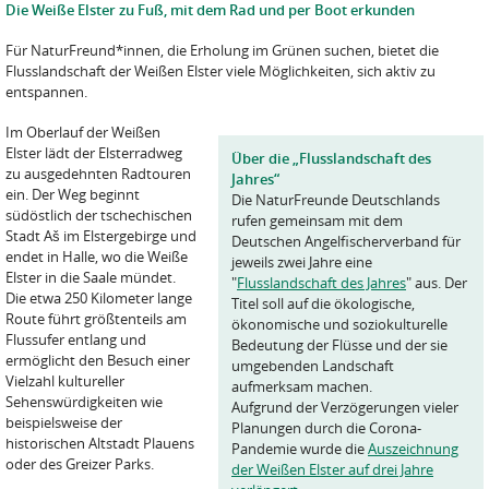
Die Weiße Elster zu Fuß, mit dem Rad und per Boot erkunden
Für NaturFreund*innen, die Erholung im Grünen suchen, bietet die
Flusslandschaft der Weißen Elster viele Möglichkeiten, sich aktiv zu
entspannen.
Im Oberlauf der Weißen
Elster lädt der Elsterradweg
Über die „Flusslandschaft des
zu ausgedehnten Radtouren
Jahres“
ein. Der Weg beginnt
Die NaturFreunde Deutschlands
südöstlich der tschechischen
rufen gemeinsam mit dem
Stadt Aš im Elstergebirge und
Deutschen Angelfischerverband für
endet in Halle, wo die Weiße
jeweils zwei Jahre eine
Elster in die Saale mündet.
"
Flusslandschaft des Jahres
" aus. Der
Die etwa 250 Kilometer lange
Titel soll auf die ökologische,
Route führt größtenteils am
ökonomische und soziokulturelle
Flussufer entlang und
Bedeutung der Flüsse und der sie
ermöglicht den Besuch einer
umgebenden Landschaft
Vielzahl kultureller
aufmerksam machen.
Sehenswürdigkeiten wie
Aufgrund der Verzögerungen vieler
beispielsweise der
Planungen durch die Corona-
historischen Altstadt Plauens
Pandemie wurde die
Auszeichnung
oder des Greizer Parks.
der Weißen Elster auf drei Jahre