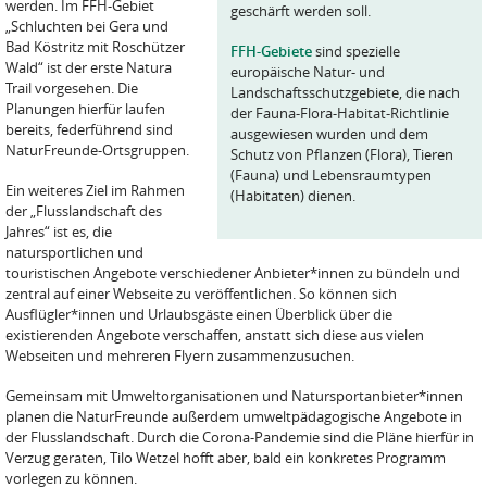
werden. Im FFH-Gebiet
geschärft werden soll.
„Schluchten bei Gera und
Bad Köstritz mit Roschützer
FFH-Gebiete
sind spezielle
Wald“ ist der erste Natura
europäische Natur- und
Trail vorgesehen. Die
Landschaftsschutzgebiete, die nach
Planungen hierfür laufen
der Fauna-Flora-Habitat-Richtlinie
bereits, federführend sind
ausgewiesen wurden und dem
NaturFreunde-Ortsgruppen.
Schutz von Pflanzen (Flora), Tieren
(Fauna) und Lebensraumtypen
Ein weiteres Ziel im Rahmen
(Habitaten) dienen.
der „Flusslandschaft des
Jahres“ ist es, die
natursportlichen und
touristischen Angebote verschiedener Anbieter*innen zu bündeln und
zentral auf einer Webseite zu veröffentlichen. So können sich
Ausflügler*innen und Urlaubsgäste einen Überblick über die
existierenden Angebote verschaffen, anstatt sich diese aus vielen
Webseiten und mehreren Flyern zusammenzusuchen.
Gemeinsam mit Umweltorganisationen und Natursportanbieter*innen
planen die NaturFreunde außerdem umweltpädagogische Angebote in
der Flusslandschaft. Durch die Corona-Pandemie sind die Pläne hierfür in
Verzug geraten, Tilo Wetzel hofft aber, bald ein konkretes Programm
vorlegen zu können.