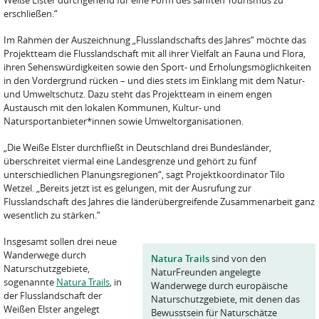
Weiße Elster durchgehend für eine Form des sanften Tourismus zu
erschließen.“
Im Rahmen der Auszeichnung „Flusslandschafts des Jahres“ möchte das
Projektteam die Flusslandschaft mit all ihrer Vielfalt an Fauna und Flora,
ihren Sehenswürdigkeiten sowie den Sport- und Erholungsmöglichkeiten
in den Vordergrund rücken – und dies stets im Einklang mit dem Natur-
und Umweltschutz. Dazu steht das Projektteam in einem engen
Austausch mit den lokalen Kommunen, Kultur- und
Natursportanbieter*innen sowie Umweltorganisationen.
„Die Weiße Elster durchfließt in Deutschland drei Bundesländer,
überschreitet viermal eine Landesgrenze und gehört zu fünf
unterschiedlichen Planungsregionen“, sagt Projektkoordinator Tilo
Wetzel. „Bereits jetzt ist es gelungen, mit der Ausrufung zur
Flusslandschaft des Jahres die länderübergreifende Zusammenarbeit ganz
wesentlich zu stärken.“
Insgesamt sollen drei neue
Wanderwege durch
Natura Trails
sind von den
Naturschutzgebiete,
NaturFreunden angelegte
sogenannte
Natura Trails
, in
Wanderwege durch europäische
der Flusslandschaft der
Naturschutzgebiete, mit denen das
Weißen Elster angelegt
Bewusstsein für Naturschätze