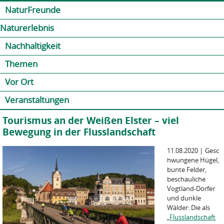
Jump to navigation
Kontakt
Presse
Shop
NaturFreunde
Naturerlebnis
Nachhaltigkeit
Themen
Vor Ort
Veranstaltungen
Tourismus an der Weißen Elster – viel
Bewegung in der Flusslandschaft
11.08.2020
|
Gesc
hwungene Hügel,
bunte Felder,
beschauliche
Vogtland-Dörfer
und dunkle
Wälder: Die als
„
Flusslandschaft