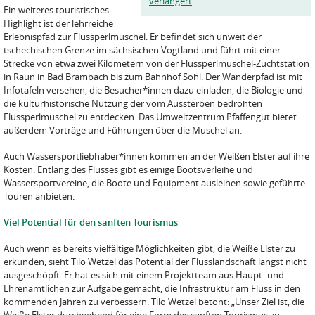
verlängert
.
Ein weiteres touristisches
Highlight ist der lehrreiche
Erlebnispfad zur Flussperlmuschel. Er befindet sich unweit der
tschechischen Grenze im sächsischen Vogtland und führt mit einer
Strecke von etwa zwei Kilometern von der Flussperlmuschel-Zuchtstation
in Raun in Bad Brambach bis zum Bahnhof Sohl. Der Wanderpfad ist mit
Infotafeln versehen, die Besucher*innen dazu einladen, die Biologie und
die kulturhistorische Nutzung der vom Aussterben bedrohten
Flussperlmuschel zu entdecken. Das Umweltzentrum Pfaffengut bietet
außerdem Vorträge und Führungen über die Muschel an.
Auch Wassersportliebhaber*innen kommen an der Weißen Elster auf ihre
Kosten: Entlang des Flusses gibt es einige Bootsverleihe und
Wassersportvereine, die Boote und Equipment ausleihen sowie geführte
Touren anbieten.
Viel Potential für den sanften Tourismus
Auch wenn es bereits vielfältige Möglichkeiten gibt, die Weiße Elster zu
erkunden, sieht Tilo Wetzel das Potential der Flusslandschaft längst nicht
ausgeschöpft. Er hat es sich mit einem Projektteam aus Haupt- und
Ehrenamtlichen zur Aufgabe gemacht, die Infrastruktur am Fluss in den
kommenden Jahren zu verbessern. Tilo Wetzel betont: „Unser Ziel ist, die