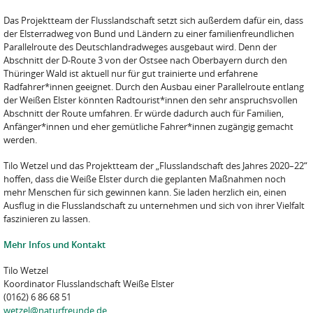
Das Projektteam der Flusslandschaft setzt sich außerdem dafür ein, dass
der Elsterradweg von Bund und Ländern zu einer familienfreundlichen
Parallelroute des Deutschlandradweges ausgebaut wird. Denn der
Abschnitt der D-Route 3 von der Ostsee nach Oberbayern durch den
Thüringer Wald ist aktuell nur für gut trainierte und erfahrene
Radfahrer*innen geeignet. Durch den Ausbau einer Parallelroute entlang
der Weißen Elster könnten Radtourist*innen den sehr anspruchsvollen
Abschnitt der Route umfahren. Er würde dadurch auch für Familien,
Anfänger*innen und eher gemütliche Fahrer*innen zugängig gemacht
werden.
Tilo Wetzel und das Projektteam der „Flusslandschaft des Jahres 2020–22“
hoffen, dass die Weiße Elster durch die geplanten Maßnahmen noch
mehr Menschen für sich gewinnen kann. Sie laden herzlich ein, einen
Ausflug in die Flusslandschaft zu unternehmen und sich von ihrer Vielfalt
faszinieren zu lassen.
Mehr Infos und Kontakt
Tilo Wetzel
Koordinator Flusslandschaft Weiße Elster
(0162) 6 86 68 51
wetzel@naturfreunde.de