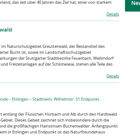
New
land, das seit über 40 Jahren das Ziel hat, einer von starkem
Details
rwald
il im Naturschutzgebiet Greutterwald, der Bestandteil des
rter Bucht ist, sowie im Landschaftsschutzgebiet
arkungen der Stuttgarter Stadtbezirke Feuerbach, Weilimdorf
d Freizeitanlagen auf der Schlotwiese, stehen alle Teile des
Details
de – Ettlingen – Stadtheim, Wilhelmstr. 51 Endpunkt:
t entlang der Flüsschen Horbach und Alb durch den Hardtwald.
Gebiet. Dieses Gebeit zeichnet sich insbesondere durch die
 und die großflächigen Hainsimsen-Buchenwälder. Anfangspunkt
eim in Ettlingen und Endpunkt ist das Naturfreundehaus