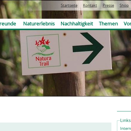
Jump to navigation
Startseite
Kontakt
Presse
Shop
reunde
Naturerlebnis
Nachhaltigkeit
Themen
Vor
Links
Intern