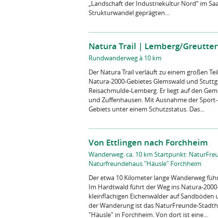
„Landschaft der Industriekultur Nord“ im Saar
Strukturwandel geprägten...
Natura Trail | Lemberg/Greutte
Rundwanderweg à 10 km
Der Natura Trail verläuft zu einem großen Te
Natura-2000-Gebietes Glemswald und Stuttga
Reisachmulde-Lemberg. Er liegt auf den Gem
und Zuffenhausen. Mit Ausnahme der Sport- un
Gebiets unter einem Schutzstatus. Das...
Von Ettlingen nach Forchheim
Wanderweg: ca. 10 km Startpunkt: NaturFreun
Naturfreundehaus "Häusle" Forchheim
Der etwa 10 Kilometer lange Wanderweg führ
Im Hardtwald führt der Weg ins Natura-2000-
kleinflächigen Eichenwälder auf Sandböden
der Wanderung ist das NaturFreunde-Stadth
"Häusle" in Forchheim. Von dort ist eine...