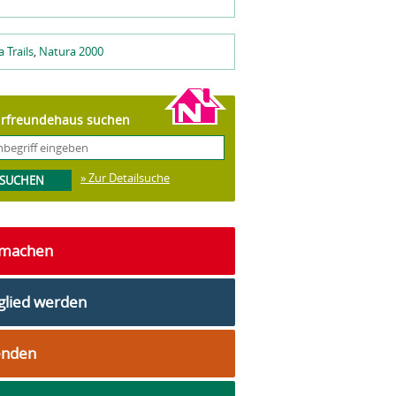
 Trails
,
Natura 2000
rfreundehaus suchen
» Zur Detailsuche
tmachen
glied werden
enden