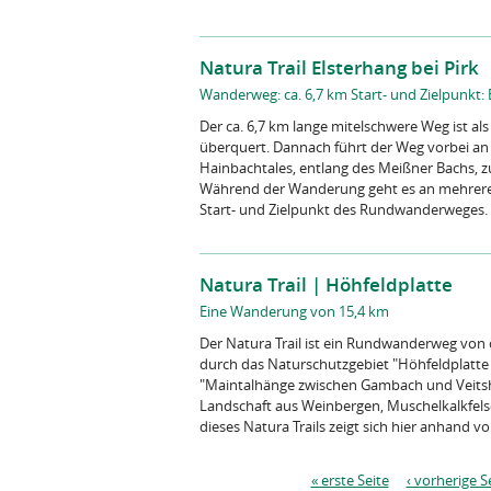
Natura Trail Elsterhang bei Pirk
Wanderweg: ca. 6,7 km Start- und Zielpunkt:
Der ca. 6,7 km lange mitelschwere Weg ist a
überquert. Dannach führt der Weg vorbei an 
Hainbachtales, entlang des Meißner Bachs, 
Während der Wanderung geht es an mehreren 
Start- und Zielpunkt des Rundwanderweges. 
Natura Trail | Höhfeldplatte
Eine Wanderung von 15,4 km
Der Natura Trail ist ein Rundwanderweg von
durch das Naturschutzgebiet "Höhfeldplatt
"Maintalhänge zwischen Gambach und Veitsh
Landschaft aus Weinbergen, Muschelkalkfelse
dieses Natura Trails zeigt sich hier anhand von
« erste Seite
‹ vorherige S