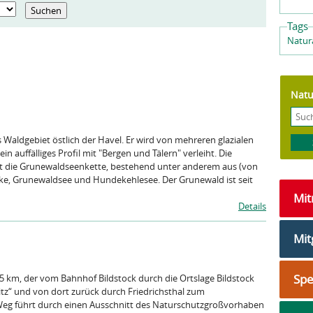
Tags
Natura
Natu
s Waldgebiet östlich der Havel. Er wird von mehreren glazialen
 auffälliges Profil mit "Bergen und Tälern" verleiht. Die
ist die Grunewaldseenkette, bestehend unter anderem aus (von
e, Grunewaldsee und Hundekehlesee. Der Grunewald ist seit
Mi
Details
Mit
Sp
9,5 km, der vom Bahnhof Bildstock durch die Ortslage Bildstock
tz“ und von dort zurück durch Friedrichsthal zum
 Weg führt durch einen Ausschnitt des Naturschutzgroßvorhaben