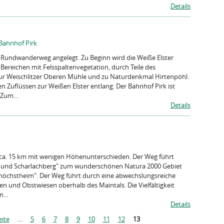
Details
 Bahnhof Pirk
ls Rundwanderweg angelegt. Zu Beginn wird die Weiße Elster
Bereichen mit Felsspaltenvegetation, durch Teile des
zur Weischlitzer Oberen Mühle und zu Naturdenkmal Hirtenpöhl.
Zuflüssen zur Weißen Elster entlang. Der Bahnhof Pirk ist
Zum...
Details
 ca. 15 km mit wenigen Höhenunterschieden. Der Weg führt
e und Scharlachberg" zum wunderschönen Natura 2000 Gebiet
öchstheim". Der Weg führt durch eine abwechslungsreiche
n und Obstwiesen oberhalb des Maintals. Die Vielfältigkeit
...
Details
eite
…
5
6
7
8
9
10
11
12
13