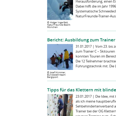
Herausforderung, einen Ein
Dabei hilft die im Jahr 1
Systematische Schneedeck
NaturFreunde-Trainer-Ausbi
©
Holger Ingerfeld,
NaturFreunde Bezirk
München
Bericht: Ausbildung zum Trainer
31.01.2017
|
Vom 23. bis z
zum Trainer C – Skitoure
konnten Touren im Berei
Die 12 Teilnehmer bracht
Führungstechnik mit. Die L
©
Josef Hümmer,
Bundeslehrteam
Bergsport
Tipps für das Klettern mit bli
23.01.2017
|
Die Idee, mit
als ich meine hauptberufl
Sehbehindertenverband au
Trainer bei der OG Klette