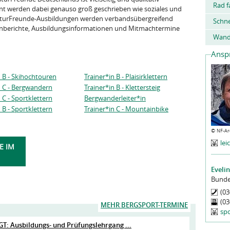
Rad f
t werden dabei genauso groß geschrieben wie soziales und
aturFreunde-Ausbildungen werden verbandsübergreifend
Schn
renberichte, Ausbildungsinformationen und Mitmachtermine
Wand
Ansp
n B - Skihochtouren
Trainer*in B - Plaisirklettern
n C - Bergwandern
Trainer*in B - Klettersteig
 C - Sportklettern
Bergwanderleiter*in
 B - Sportklettern
Trainer*in C - Mountainbike
©
NF-Ar
le
E IM
Eveli
Bunde
(03
(03
MEHR BERGSPORT-TERMINE
sp
: Ausbildungs- und Prüfungslehrgang ...