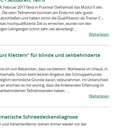
4. Februar 2017 fand in Praxmar (Sellraintal) das Modul II des
tt. Die zehn Teilnehmer konnten am Ende mit sehr guten
abschließen und haben somit die Qualifikation als Trainer C –
ses hochqualifizierte Ziel zu erreichen, wurde von den
gen Lehrgängen schon sehr viel abverlangt ...
Weiterlesen
rs Klettern“ für blinde und sehbehinderte
öre ich von Bekannten, dass sie klettern. Wahlweise im Urlaub, in
etterhalle. Schon beim letzten Angebot des Schnupperkurses
ediglich terminliche Gründe daran, teilzunehmen. Im Unterschied
en erschien es mir wichtig, dass die Anleitenden Erfahrung im
ehbehinderten Teilnehmenden haben. ...
Weiterlesen
tematische Schneedeckendiagnose
er und Variantenfahrer stehen immer wieder vor der