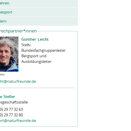
ahren
eesport
ern
rechpartner*innen
Günther
Leicht
Stellv.
Bundesfachgruppenleiter
Bergsport und
Ausbildungsleiter
chiv
icht@naturfreunde.de
ne
Steller
sgeschäftsstelle
0) 29 77 32 63
0) 29 77 32 80
ort@naturfreunde.de