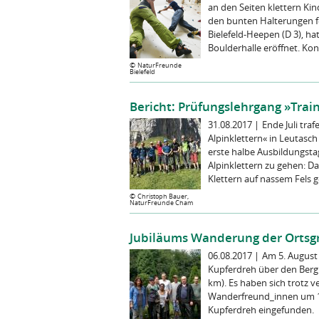
an den Seiten klettern Ki
den bunten Halterungen f
Bielefeld-Heepen (D 3), h
Boulderhalle eröffnet. Konz
©
NaturFreunde
Bielefeld
Bericht: Prüfungslehrgang »Train
31.08.2017
|
Ende Juli tra
Alpinklettern« in Leutasc
erste halbe Ausbildungsta
Alpinklettern zu gehen: 
Klettern auf nassem Fels g
©
Christoph Bauer,
NaturFreunde Cham
Jubiläums Wanderung der Ortsgru
06.08.2017
|
Am 5. August
Kupferdreh über den Berg
km). Es haben sich trotz 
Wanderfreund_innen um 10
Kupferdreh eingefunden. 