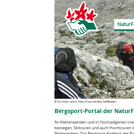
NaturF
©
Günther Leicht, NaturFreunde Bad Staffelstein
Bergsport-Portal der Natur
An Kletterwänden und in Hochseilgärten trai
besteigen, Skitouren und auch Hochtouren 
Bergwandern: Das Bergsport-Angebot der Natu