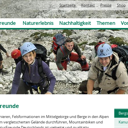
Jump to navigation
Startseite
Kontakt
Presse
Shop
reunde
Naturerlebnis
Nachhaltigkeit
Themen
Vor
Freunde
Sie
Bergs
sind
nieren, Felsformationen im Mittelgebirge und Berge in den Alpen
hier
im vergletscherten Gelände durchführen, Mountainbiken und
Kanu
rFreunde Deutschlands ist vielseitig und qualitativ