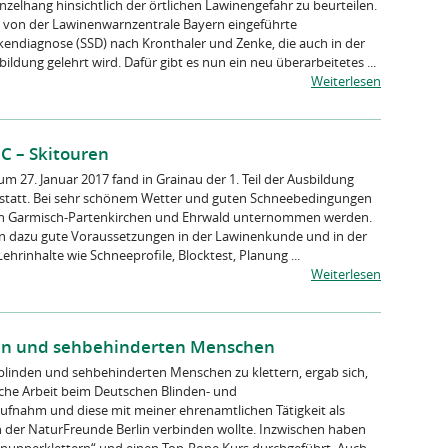
zelhang hinsichtlich der örtlichen Lawinengefahr zu beurteilen.
996 von der Lawinenwarnzentrale Bayern eingeführte
endiagnose (SSD) nach Kronthaler und Zenke, die auch in der
ldung gelehrt wird. Dafür gibt es nun ein neu überarbeitetes ...
Weiterlesen
 C – Skitouren
um 27. Januar 2017 fand in Grainau der 1. Teil der Ausbildung
n statt. Bei sehr schönem Wetter und guten Schneebedingungen
ch Garmisch-Partenkirchen und Ehrwald unternommen werden.
en dazu gute Voraussetzungen in der Lawinenkunde und in der
ehrinhalte wie Schneeprofile, Blocktest, Planung ...
Weiterlesen
nden und sehbehinderten Menschen
 blinden und sehbehinderten Menschen zu klettern, ergab sich,
iche Arbeit beim Deutschen Blinden- und
fnahm und diese mit meiner ehrenamtlichen Tätigkeit als
rn der NaturFreunde Berlin verbinden wollte. Inzwischen haben