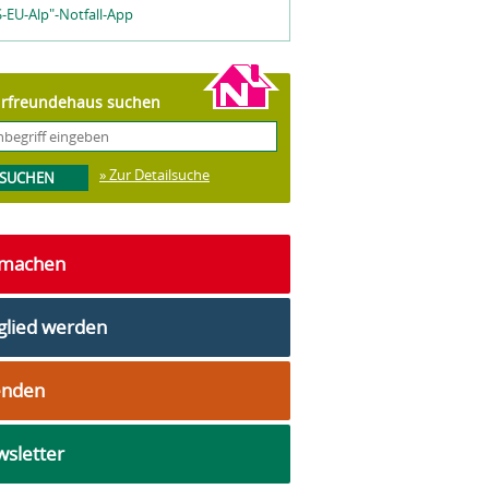
-EU-Alp"-Notfall-App
rfreundehaus suchen
» Zur Detailsuche
tmachen
glied werden
enden
sletter