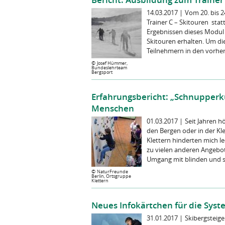
14.03.2017
|
Vom 20. bis 2
Trainer C – Skitouren sta
Ergebnissen dieses Modul 
Skitouren erhalten. Um die
Teilnehmern in den vorheri
©
Josef Hümmer,
Bundeslehrteam
Bergsport
Erfahrungsbericht: „Schnupperku
Menschen
01.03.2017
|
Seit Jahren h
den Bergen oder in der Kl
Klettern hinderten mich l
zu vielen anderen Angebot
Umgang mit blinden und s
©
NaturFreunde
Berlin, Ortsgruppe
Klettern
Neues Infokärtchen für die Sys
31.01.2017
|
Skibergsteig