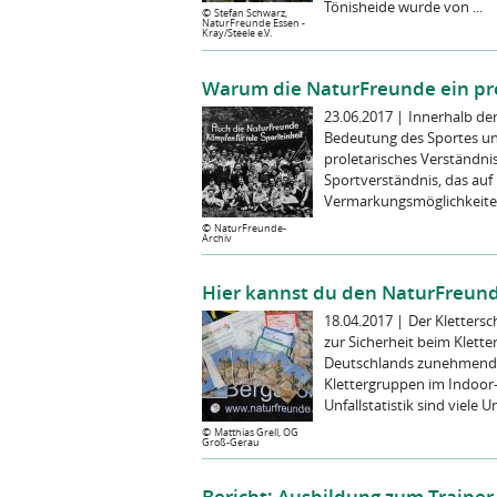
Tönisheide wurde von ...
©
Stefan Schwarz,
NaturFreunde Essen -
Kray/Steele e.V.
Warum die NaturFreunde ein pro
23.06.2017
|
Innerhalb de
Bedeutung des Sportes und 
proletarisches Verständni
Sportverständnis, das auf
Vermarkungsmöglichkeiten 
©
NaturFreunde-
Archiv
Hier kannst du den NaturFreund
18.04.2017
|
Der Klettersc
zur Sicherheit beim Klette
Deutschlands zunehmender 
Klettergruppen im Indoor
Unfallstatistik sind viele Un
©
Matthias Grell, OG
Groß-Gerau
Bericht: Ausbildung zum Trainer C