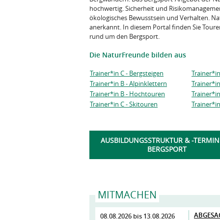
hochwertig. Sicherheit und Risikomanagemen
ökologisches Bewusstsein und Verhalten. N
anerkannt. In diesem Portal finden Sie Tou
rund um den Bergsport.
Die NaturFreunde bilden aus
Trainer*in C - Bergsteigen
Trainer*i
Trainer*in B - Alpinklettern
Trainer*i
Trainer*in B - Hochtouren
Trainer*in
Trainer*in C - Skitouren
Trainer*in
AUSBILDUNGSSTRUKTUR & -TERMIN
BERGSPORT
MITMACHEN
ABGESAGT
08.08.2026
bis
13.08.2026