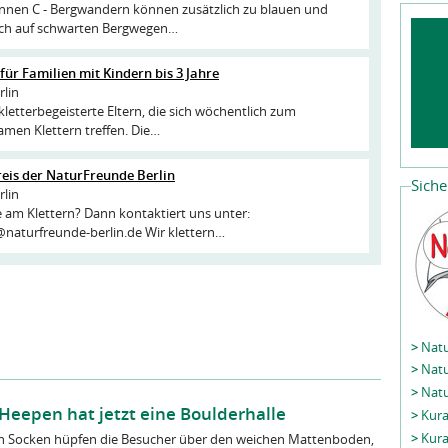
innen C - Bergwandern können zusätzlich zu blauen und
ch auf schwarten Bergwegen…
 für Familien mit Kindern bis 3 Jahre
rlin
kletterbegeisterte Eltern, die sich wöchentlich zum
men Klettern treffen. Die…
reis der NaturFreunde Berlin
Siche
rlin
e am Klettern? Dann kontaktiert uns unter:
@naturfreunde-berlin.de Wir klettern…
>
Natu
>
Natu
>
Natu
Heepen hat jetzt eine Boulderhalle
>
Kura
>
Kura
in Socken hüpfen die Besucher über den weichen Mattenboden,