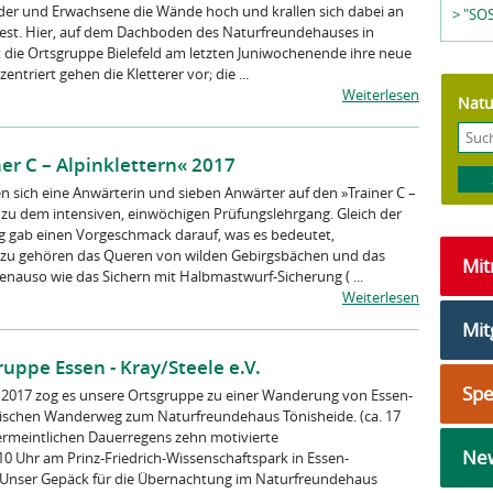
nder und Erwachsene die Wände hoch und krallen sich dabei an
> "SOS
est. Hier, auf dem Dachboden des Naturfreundehauses in
at die Ortsgruppe Bielefeld am letzten Juniwochenende ihre neue
entriert gehen die Kletterer vor; die ...
Weiterlesen
Natu
er C – Alpinklettern« 2017
fen sich eine Anwärterin und sieben Anwärter auf den »Trainer C –
h zu dem intensiven, einwöchigen Prüfungslehrgang. Gleich der
g gab einen Vorgeschmack darauf, was es bedeutet,
Dazu gehören das Queren von wilden Gebirgsbächen und das
Mi
enauso wie das Sichern mit Halbmastwurf-Sicherung ( ...
Weiterlesen
Mit
ppe Essen - Kray/Steele e.V.
Sp
 2017 zog es unsere Ortsgruppe zu einer Wanderung von Essen-
ischen Wanderweg zum Naturfreundehaus Tönisheide. (ca. 17
vermeintlichen Dauerregens zehn motivierte
New
 Uhr am Prinz-Friedrich-Wissenschaftspark in Essen-
Unser Gepäck für die Übernachtung im Naturfreundehaus